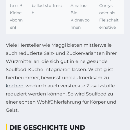
te (z.B.
ballaststoffreic
Alnatura
Currys
Kidne
h
Bio-
oder als
ybohn
Kidneybo
Fleischalt
en)
hnen
ernative
Viele Hersteller wie Maggi bieten mittlerweile
auch reduzierte Salz- und Zuckervarianten ihrer
Würzmittel an, die sich gut in eine gesunde
Soulfood-Küche integrieren lassen. Wichtig ist
hierbei immer, bewusst und aufmerksam zu
kochen
, wodurch auch versteckte Zusatzstoffe
reduziert werden können. So wird Soulfood zu
einer echten Wohlfühlerfahrung für Körper und
Geist.
DIE GESCHICHTE UND