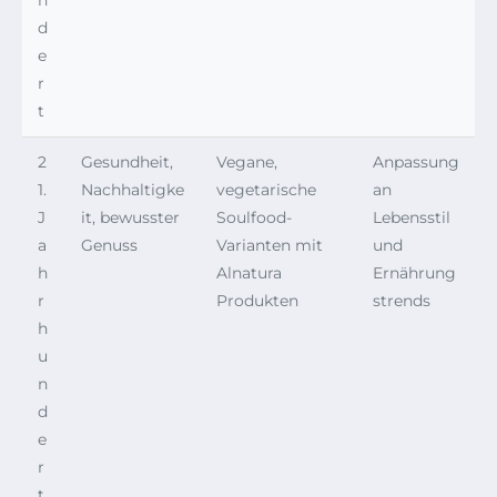
n
d
e
r
t
2
Gesundheit,
Vegane,
Anpassung
1.
Nachhaltigke
vegetarische
an
J
it, bewusster
Soulfood-
Lebensstil
a
Genuss
Varianten mit
und
h
Alnatura
Ernährung
r
Produkten
strends
h
u
n
d
e
r
t