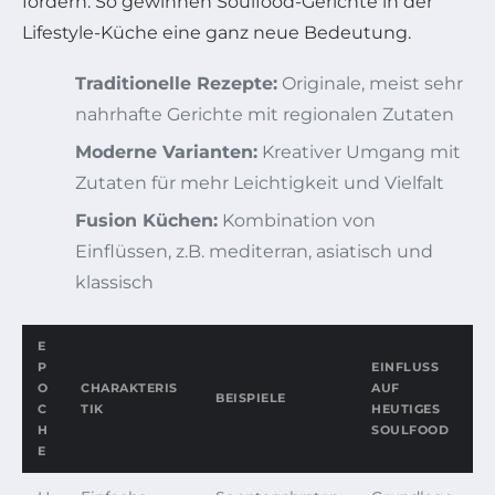
fördern. So gewinnen Soulfood-Gerichte in der
Lifestyle-Küche eine ganz neue Bedeutung.
Traditionelle Rezepte:
Originale, meist sehr
nahrhafte Gerichte mit regionalen Zutaten
Moderne Varianten:
Kreativer Umgang mit
Zutaten für mehr Leichtigkeit und Vielfalt
Fusion Küchen:
Kombination von
Einflüssen, z.B. mediterran, asiatisch und
klassisch
E
P
EINFLUSS
O
CHARAKTERIS
AUF
BEISPIELE
C
TIK
HEUTIGES
H
SOULFOOD
E