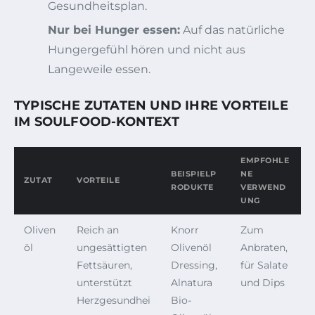
Gesundheitsplan.
Nur bei Hunger essen:
Auf das natürliche
Hungergefühl hören und nicht aus
Langeweile essen.
TYPISCHE ZUTATEN UND IHRE VORTEILE
IM SOULFOOD-KONTEXT
EMPFOHLE
BEISPIELP
NE
ZUTAT
VORTEILE
RODUKTE
VERWEND
UNG
Oliven
Reich an
Knorr
Zum
öl
ungesättigten
Olivenöl
Anbraten,
Fettsäuren,
Dressing,
für Salate
unterstützt
Alnatura
und Dips
Herzgesundhei
Bio-