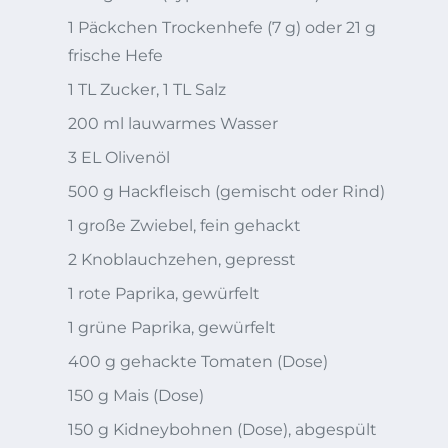
1 Päckchen Trockenhefe (7 g) oder 21 g
frische Hefe
1 TL Zucker, 1 TL Salz
200 ml lauwarmes Wasser
3 EL Olivenöl
500 g Hackfleisch (gemischt oder Rind)
1 große Zwiebel, fein gehackt
2 Knoblauchzehen, gepresst
1 rote Paprika, gewürfelt
1 grüne Paprika, gewürfelt
400 g gehackte Tomaten (Dose)
150 g Mais (Dose)
150 g Kidneybohnen (Dose), abgespült