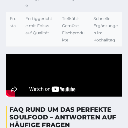
e
Fro
Fertiggericht
Tiefkühl-
Schnelle
sta
e mit Fokus
Gemüse,
Ergänzunge
auf Qualität
Fischprodu
n im
kte
Kochalltag
FAQ RUND UM DAS PERFEKTE
SOULFOOD – ANTWORTEN AUF
HÄUFIGE FRAGEN