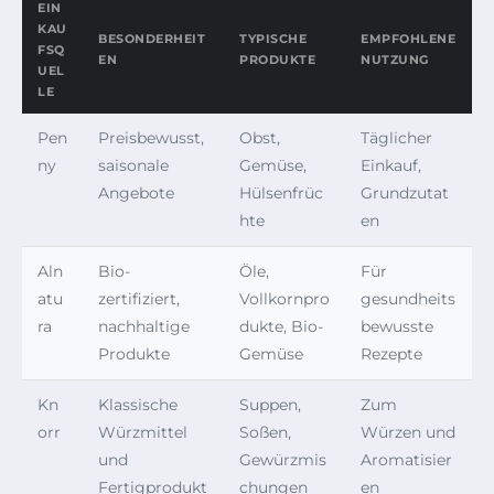
EIN
KAU
BESONDERHEIT
TYPISCHE
EMPFOHLENE
FSQ
EN
PRODUKTE
NUTZUNG
UEL
LE
Pen
Preisbewusst,
Obst,
Täglicher
ny
saisonale
Gemüse,
Einkauf,
Angebote
Hülsenfrüc
Grundzutat
hte
en
Aln
Bio-
Öle,
Für
atu
zertifiziert,
Vollkornpro
gesundheits
ra
nachhaltige
dukte, Bio-
bewusste
Produkte
Gemüse
Rezepte
Kn
Klassische
Suppen,
Zum
orr
Würzmittel
Soßen,
Würzen und
und
Gewürzmis
Aromatisier
Fertigprodukt
chungen
en