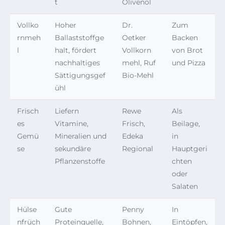
t
Olivenöl
Vollko
Hoher
Dr.
Zum
rnmeh
Ballaststoffge
Oetker
Backen
l
halt, fördert
Vollkorn
von Brot
nachhaltiges
mehl, Ruf
und Pizza
Sättigungsgef
Bio-Mehl
ühl
Frisch
Liefern
Rewe
Als
es
Vitamine,
Frisch,
Beilage,
Gemü
Mineralien und
Edeka
in
se
sekundäre
Regional
Hauptgeri
Pflanzenstoffe
chten
oder
Salaten
Hülse
Gute
Penny
In
nfrüch
Proteinquelle,
Bohnen,
Eintöpfen,