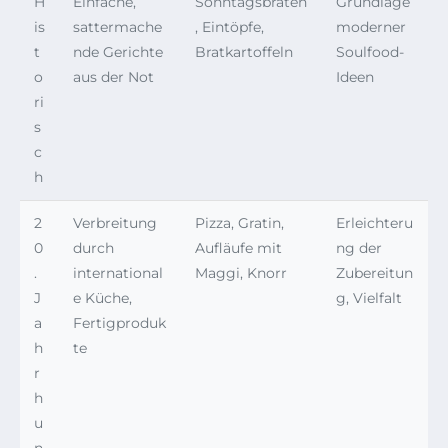
H
Einfache,
Sonntagsbraten
Grundlage
is
sattermache
, Eintöpfe,
moderner
t
nde Gerichte
Bratkartoffeln
Soulfood-
o
aus der Not
Ideen
ri
s
c
h
2
Verbreitung
Pizza, Gratin,
Erleichteru
0
durch
Aufläufe mit
ng der
.
international
Maggi, Knorr
Zubereitun
J
e Küche,
g, Vielfalt
a
Fertigproduk
h
te
r
h
u