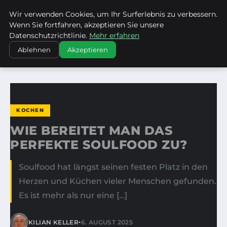
Wir verwenden Cookies, um Ihr Surferlebnis zu verbessern.
LES CHARMANTS
Wenn Sie fortfahren, akzeptieren Sie unsere
Datenschutzrichtlinie.
Mehr erfahren
STARTSEITE
KOCHEN
Ablehnen
Akzeptieren
WIE BEREITET MAN DAS PERFEKTE SOULFOOD ZU?
KOCHEN
WIE BEREITET MAN DAS
PERFEKTE SOULFOOD ZU?
Soulfood hat längst seinen festen Platz in den
Herzen und Küchen vieler Menschen gefunden.
Es ist mehr als nur eine […]
•
KILIAN KELLER
6. AUGUST 2025