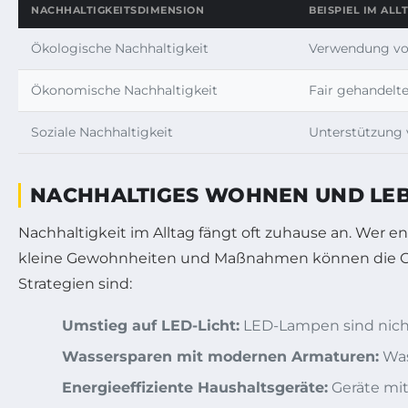
NACHHALTIGKEITSDIMENSION
BEISPIEL IM ALL
Ökologische Nachhaltigkeit
Verwendung v
Ökonomische Nachhaltigkeit
Fair gehandelte
Soziale Nachhaltigkeit
Unterstützung 
NACHHALTIGES WOHNEN UND LEB
Nachhaltigkeit im Alltag fängt oft zuhause an. Wer en
kleine Gewohnheiten und Maßnahmen können die CO₂-
Strategien sind:
Umstieg auf LED-Licht:
LED-Lampen sind nicht
Wassersparen mit modernen Armaturen:
Was
Energieeffiziente Haushaltsgeräte:
Geräte mit