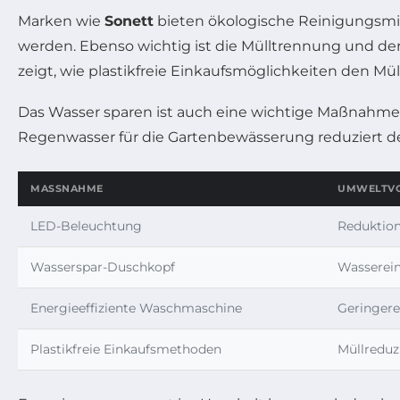
Marken wie
Sonett
bieten ökologische Reinigungsmitt
werden. Ebenso wichtig ist die Mülltrennung und 
zeigt, wie plastikfreie Einkaufsmöglichkeiten den Mü
Das Wasser sparen ist auch eine wichtige Maßnahme. 
Regenwasser für die Gartenbewässerung reduziert de
MASSNAHME
UMWELTVO
LED-Beleuchtung
Reduktio
Wasserspar-Duschkopf
Wasserein
Energieeffiziente Waschmaschine
Geringere
Plastikfreie Einkaufsmethoden
Müllreduz