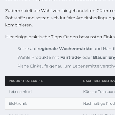
Zudem spielt die Wahl von fair gehandelten Gütern 
Rohstoffe und setzen sich für faire Arbeitsbedingung
kombinieren.
Hier einige praktische Tipps für den bewussten Einka
Setze auf
regionale Wochenmärkte
und Händle
Wähle Produkte mit
Fairtrade-
oder
Blauer En
Plane Einkäufe genau, um Lebensmittelversc
PRODUKTKATEGORIE
NACHHALTIGKEITSV
Lebensmittel
Kürzere Transpor
Elektronik
Nachhaltige Produ