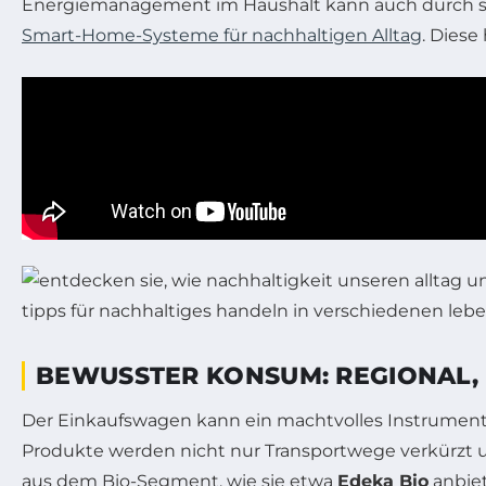
Energiemanagement im Haushalt kann auch durch s
Smart-Home-Systeme für nachhaltigen Alltag
. Diese
BEWUSSTER KONSUM: REGIONAL, B
Der Einkaufswagen kann ein machtvolles Instrument s
Produkte werden nicht nur Transportwege verkürzt 
aus dem Bio-Segment, wie sie etwa
Edeka Bio
anbiet