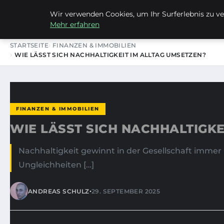
Wir verwenden Cookies, um Ihr Surferlebnis zu ver
LES CHARMANTS
Mehr erfahren
STARTSEITE
FINANZEN & IMMOBILIEN
WIE LÄSST SICH NACHHALTIGKEIT IM ALLTAG UMSETZEN?
FINANZEN & IMMOBILIEN
WIE LÄSST SICH NACHHALTIGKE
Nachhaltigkeit gewinnt in der Gesellschaft imm
Ungleichheiten […]
•
ANDREAS SCHULZ
29. SEPTEMBER 2025