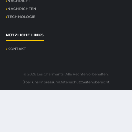
NACHRICHT
NACHRICHTEN
TECHNOLOGIE
NÜTZLICHE LINKS
KONTAKT
© 2026 Les Charmants. Alle Rechte vorbehalten.
Über uns
Impressum
Datenschutz
Seitenübersicht