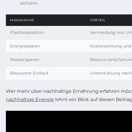
sichern.
MASSNAHME
VORTEIL
Plastikreduktion
Vermeidung von U
Energiesparen
Kostensenkung und 
Wassersparen
Ressourcenschonun
Bewusster Einkauf
Unterstützung nachh
Wer mehr über nachhaltige Ernährung erfahren möcht
nachhaltige Energie
lohnt ein Blick auf diesen Beitra