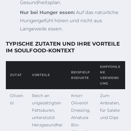
Gesundheitsplan.
Nur bei Hunger essen:
Auf das natürliche
Hungergefühl hören und nicht aus
Langeweile essen.
TYPISCHE ZUTATEN UND IHRE VORTEILE
IM SOULFOOD-KONTEXT
EMPFOHLE
BEISPIELP
NE
ZUTAT
VORTEILE
RODUKTE
VERWEND
UNG
Oliven
Reich an
Knorr
Zum
öl
ungesättigten
Olivenöl
Anbraten,
Fettsäuren,
Dressing,
für Salate
unterstützt
Alnatura
und Dips
Herzgesundhei
Bio-