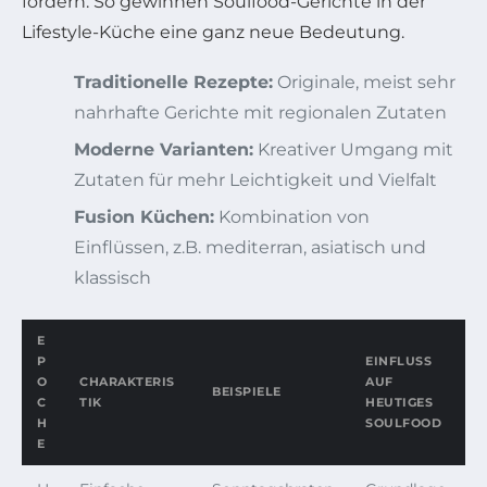
fördern. So gewinnen Soulfood-Gerichte in der
Lifestyle-Küche eine ganz neue Bedeutung.
Traditionelle Rezepte:
Originale, meist sehr
nahrhafte Gerichte mit regionalen Zutaten
Moderne Varianten:
Kreativer Umgang mit
Zutaten für mehr Leichtigkeit und Vielfalt
Fusion Küchen:
Kombination von
Einflüssen, z.B. mediterran, asiatisch und
klassisch
E
P
EINFLUSS
O
CHARAKTERIS
AUF
BEISPIELE
C
TIK
HEUTIGES
H
SOULFOOD
E