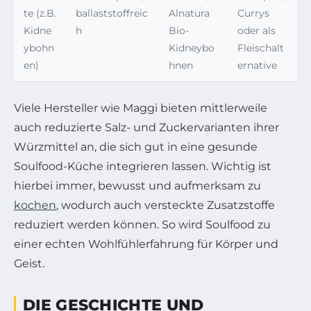
te (z.B.
ballaststoffreic
Alnatura
Currys
Kidne
h
Bio-
oder als
ybohn
Kidneybo
Fleischalt
en)
hnen
ernative
Viele Hersteller wie Maggi bieten mittlerweile
auch reduzierte Salz- und Zuckervarianten ihrer
Würzmittel an, die sich gut in eine gesunde
Soulfood-Küche integrieren lassen. Wichtig ist
hierbei immer, bewusst und aufmerksam zu
kochen
, wodurch auch versteckte Zusatzstoffe
reduziert werden können. So wird Soulfood zu
einer echten Wohlfühlerfahrung für Körper und
Geist.
DIE GESCHICHTE UND