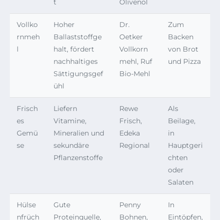
t
Olivenöl
Vollko
Hoher
Dr.
Zum
rnmeh
Ballaststoffge
Oetker
Backen
l
halt, fördert
Vollkorn
von Brot
nachhaltiges
mehl, Ruf
und Pizza
Sättigungsgef
Bio-Mehl
ühl
Frisch
Liefern
Rewe
Als
es
Vitamine,
Frisch,
Beilage,
Gemü
Mineralien und
Edeka
in
se
sekundäre
Regional
Hauptgeri
Pflanzenstoffe
chten
oder
Salaten
Hülse
Gute
Penny
In
nfrüch
Proteinquelle,
Bohnen,
Eintöpfen,