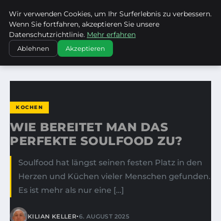
Wir verwenden Cookies, um Ihr Surferlebnis zu verbessern.
LES CHARMANTS
Wenn Sie fortfahren, akzeptieren Sie unsere
Datenschutzrichtlinie.
Mehr erfahren
STARTSEITE
KOCHEN
Ablehnen
Akzeptieren
WIE BEREITET MAN DAS PERFEKTE SOULFOOD ZU?
KOCHEN
WIE BEREITET MAN DAS
PERFEKTE SOULFOOD ZU?
Soulfood hat längst seinen festen Platz in den
Herzen und Küchen vieler Menschen gefunden.
Es ist mehr als nur eine […]
•
KILIAN KELLER
6. AUGUST 2025