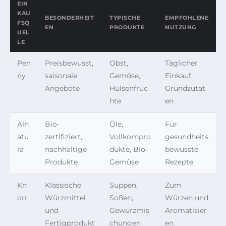
EIN
KAU
BESONDERHEIT
TYPISCHE
EMPFOHLENE
FSQ
EN
PRODUKTE
NUTZUNG
UEL
LE
Pen
Preisbewusst,
Obst,
Täglicher
ny
saisonale
Gemüse,
Einkauf,
Angebote
Hülsenfrüc
Grundzutat
hte
en
Aln
Bio-
Öle,
Für
atu
zertifiziert,
Vollkornpro
gesundheits
ra
nachhaltige
dukte, Bio-
bewusste
Produkte
Gemüse
Rezepte
Kn
Klassische
Suppen,
Zum
orr
Würzmittel
Soßen,
Würzen und
und
Gewürzmis
Aromatisier
Fertigprodukt
chungen
en