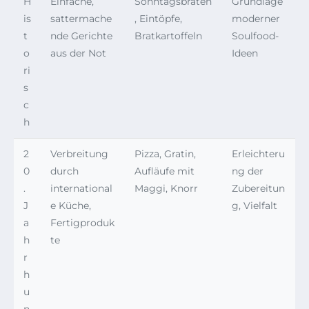
H
Einfache,
Sonntagsbraten
Grundlage
is
sattermache
, Eintöpfe,
moderner
t
nde Gerichte
Bratkartoffeln
Soulfood-
o
aus der Not
Ideen
ri
s
c
h
2
Verbreitung
Pizza, Gratin,
Erleichteru
0
durch
Aufläufe mit
ng der
.
international
Maggi, Knorr
Zubereitun
J
e Küche,
g, Vielfalt
a
Fertigproduk
h
te
r
h
u