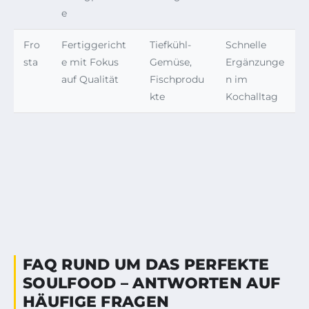
e
Fro
Fertiggericht
Tiefkühl-
Schnelle
sta
e mit Fokus
Gemüse,
Ergänzunge
auf Qualität
Fischprodu
n im
kte
Kochalltag
FAQ RUND UM DAS PERFEKTE
SOULFOOD – ANTWORTEN AUF
HÄUFIGE FRAGEN