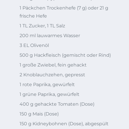
1 Päckchen Trockenhefe (7 g) oder 21 g
frische Hefe
1 TL Zucker, 1 TL Salz
200 ml lauwarmes Wasser
3 EL Olivenöl
500 g Hackfleisch (gemischt oder Rind)
1 große Zwiebel, fein gehackt
2 Knoblauchzehen, gepresst
1 rote Paprika, gewürfelt
1 grüne Paprika, gewürfelt
400 g gehackte Tomaten (Dose)
150 g Mais (Dose)
150 g Kidneybohnen (Dose), abgespült