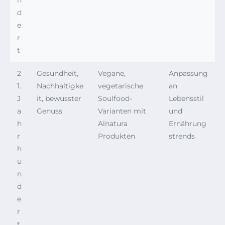
n
d
e
r
t
2
Gesundheit,
Vegane,
Anpassung
1.
Nachhaltigke
vegetarische
an
J
it, bewusster
Soulfood-
Lebensstil
a
Genuss
Varianten mit
und
h
Alnatura
Ernährung
r
Produkten
strends
h
u
n
d
e
r
t