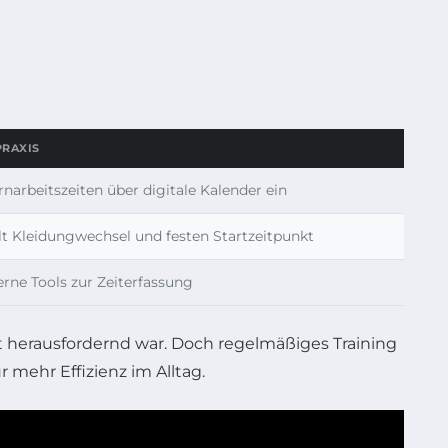
PRAXIS
rnarbeitszeiten über digitale Kalender ein
t Kleidungwechsel und festen Startzeitpunkt
erne Tools zur Zeiterfassung
it herausfordernd war. Doch regelmäßiges Training
 mehr Effizienz im Alltag.