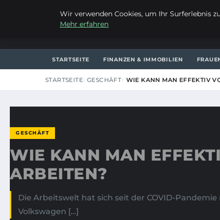
SAMSTAG, 8. AUGUST 2026
Wir verwenden Cookies, um Ihr Surferlebnis zu 
Mehr erfahren
LES CHARMANTS
STARTSEITE
FINANZEN & IMMOBILIEN
FRAUE
STARTSEITE
GESCHÄFT
WIE KANN MAN EFFEKTIV V
GESCHÄFT
WIE KANN MAN EFFEKT
ARBEITEN?
Die Arbeitswelt hat sich seit der COVID-Pandem
Volkswagen […]