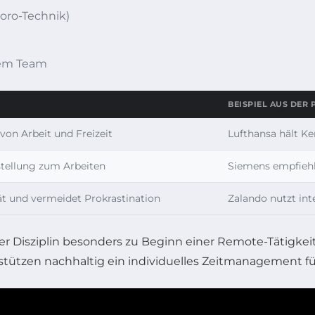
oro-Technik)
dem Team
BEISPIEL AUS DER 
von Arbeit und Freizeit
Lufthansa hält Ke
stellung zum Arbeiten
Siemens empfiehl
ät und vermeidet Prokrastination
Zalando nutzt int
ner Disziplin besonders zu Beginn einer Remote-Tätigke
stützen nachhaltig ein individuelles Zeitmanagement für