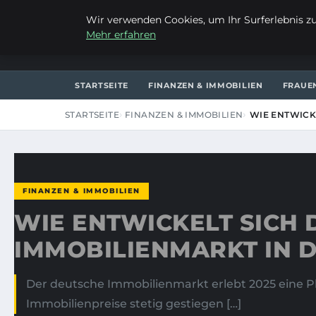
SAMSTAG, 8. AUGUST 2026
Wir verwenden Cookies, um Ihr Surferlebnis zu 
Mehr erfahren
LES CHARMANTS
STARTSEITE
FINANZEN & IMMOBILIEN
FRAUE
STARTSEITE
FINANZEN & IMMOBILIEN
WIE ENTWICK
FINANZEN & IMMOBILIEN
WIE ENTWICKELT SICH 
IMMOBILIENMARKT IN D
Der deutsche Immobilienmarkt erlebt 2025 eine P
Immobilienpreise stetig gestiegen […]