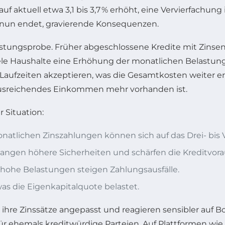
auf aktuell etwa 3,1 bis 3,7 % erhöht, eine Vervierfachu
g nun endet, gravierende Konsequenzen.
lastungsprobe. Früher abgeschlossene Kredite mit Zinse
viele Haushalte eine Erhöhung der monatlichen Belastun
Laufzeiten akzeptieren, was die Gesamtkosten weiter erh
ausreichendes Einkommen mehr vorhanden ist.
 Situation:
natlichen Zinszahlungen können sich auf das Drei- bis 
rlangen höhere Sicherheiten und schärfen die Kreditvor
hohe Belastungen steigen Zahlungsausfälle.
s die Eigenkapitalquote belastet.
re Zinssätze angepasst und reagieren sensibler auf Bon
 für ehemals kreditwürdige Parteien. Auf Plattformen