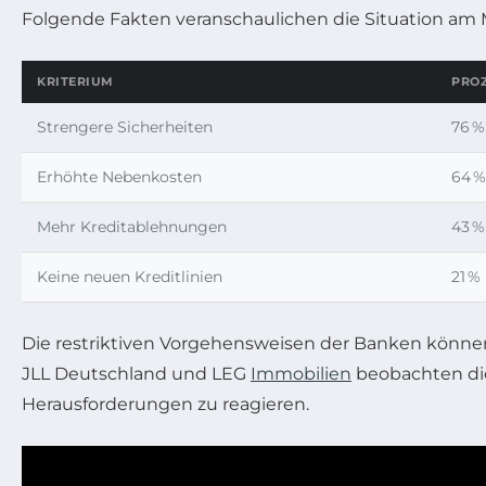
Folgende Fakten veranschaulichen die Situation am 
KRITERIUM
PROZ
Strengere Sicherheiten
76 %
Erhöhte Nebenkosten
64 %
Mehr Kreditablehnungen
43 %
Keine neuen Kreditlinien
21 %
Die restriktiven Vorgehensweisen der Banken könn
JLL Deutschland und LEG
Immobilien
beobachten die
Herausforderungen zu reagieren.