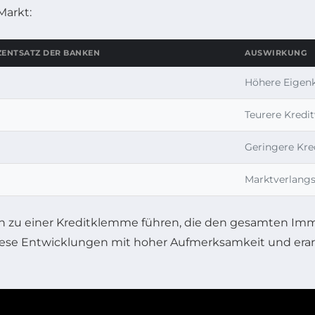
Markt:
ENTSATZ DER BANKEN
AUSWIRKUNG
Höhere Eigen
Teurere Kredi
Geringere Kre
Marktverlan
en zu einer Kreditklemme führen, die den gesamten I
se Entwicklungen mit hoher Aufmerksamkeit und erarb