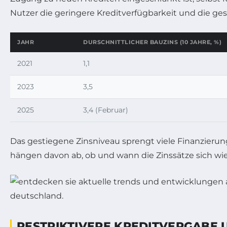
Nutzer die geringere Kreditverfügbarkeit und die ge
JAHR
DURSCHNITTLICHER BAUZINS (10 JAHRE, %)
2021
1,1
2023
3,5
2025
3,4 (Februar)
Das gestiegene Zinsniveau sprengt viele Finanzierun
hängen davon ab, ob und wann die Zinssätze sich wied
RESTRIKTIVERE KREDITVERGABE