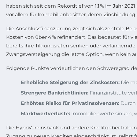
haben sich seit dem Rekordtief von 1,1 % im Jahr 2021 
vor allem für Immobilienbesitzer, deren Zinsbindun
Die Anschlussfinanzierung zeigt sich als zentrale Be
Kosten von über 4 % refinanziert. Das bedeutet für 
bereits ihre Tilgungsraten senken oder verlängernde 
Zwangsversteigerung die letzte Option, wenn kein 
Folgende Punkte verdeutlichen den Schweregrad der
Erhebliche Steigerung der Zinskosten:
Die mo
Strengere Bankrichtlinien:
Finanzinstitute ve
Erhöhtes Risiko für Privatinsolvenzen:
Durch 
Marktwertverluste:
Immobilienwerte sinken, wa
Die HypoVereinsbank und andere Kreditgeber haben ih
Zugang zu neuen Krediten eingeschränkt ist, selbst