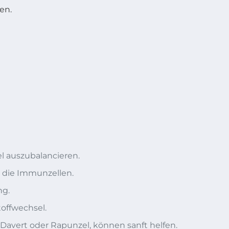
en.
el auszubalancieren.
 die Immunzellen.
ng.
toffwechsel.
n Davert oder Rapunzel, können sanft helfen.