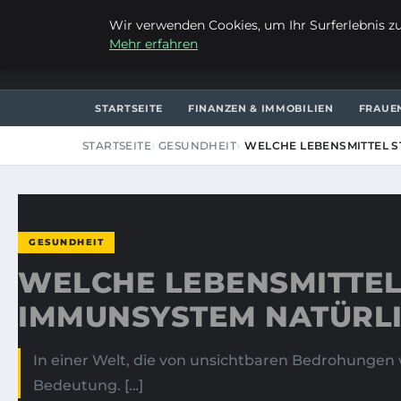
FREITAG, 7. AUGUST 2026
Wir verwenden Cookies, um Ihr Surferlebnis zu 
Mehr erfahren
LES CHARMANTS
STARTSEITE
FINANZEN & IMMOBILIEN
FRAUE
STARTSEITE
GESUNDHEIT
WELCHE LEBENSMITTEL 
GESUNDHEIT
WELCHE LEBENSMITTEL
IMMUNSYSTEM NATÜRL
In einer Welt, die von unsichtbaren Bedrohunge
Bedeutung. […]