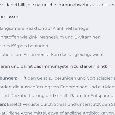
 dabei hilft, die natürliche Immunabwehr zu stabilisier
umfassen:
angsamere Reaktion auf Krankheitserreger
nährstoffen wie Zink, Magnesium und B-Vitaminen
on des Körpers behindert
otionalem Essen verstärken das Ungleichgewicht
zieren und damit das Immunsystem zu stärken, sind:
übungen:
Hilft den Geist zu beruhigen und Cortisolspieg
ördert die Ausschüttung von Endorphinen und aktiviert
iert Reizüberflutung und schafft Raum für Entspannu
en:
Ersetzt Verluste durch Stress und unterstützt den S
atürliche Arzneimittel, etwa pflanzliche Antibiotika vo