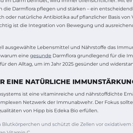
 im Darm befindet, wird immer offensichtlicher. Mit e
ich die Darmflora pflegen und stärken – ein entscheiden
oder natürliche Antibiotika auf pflanzlicher Basis von 
ig ist die Integration von Bewegung und ausreichend 
iell ausgewählte Lebensmittel und Nährstoffe das Immu
nd warum eine
gesunde
Darmflora grundlegend für die I
 für den Alltag, um im Jahr 2025 gesünder und widersta
ÜR EINE NATÜRLICHE IMMUNSTÄRKUN
systems ist eine vitaminreiche und nährstoffdichte Ern
plexen Netzwerk der Immunabwehr. Der Fokus sollte vo
ualitäten von Hipp bis Edeka Bio erfüllen.
Blutkörperchen und schützt die Zellen vor oxidativem S
an Vitamin C.