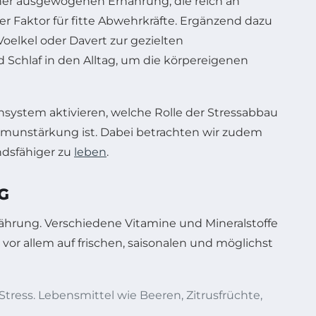
iner ausgewogenen Ernährung, die reich an
der Faktor für fitte Abwehrkräfte. Ergänzend dazu
Voelkel oder Davert zur gezielten
Schlaf in den Alltag, um die körpereigenen
nsystem aktivieren, welche Rolle der Stressabbau
mmunstärkung ist. Dabei betrachten wir zudem
ndsfähiger zu
leben
.
G
ährung. Verschiedene Vitamine und Mineralstoffe
r allem auf frischen, saisonalen und möglichst
tress. Lebensmittel wie Beeren, Zitrusfrüchte,