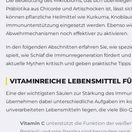
Die Bedeutung des Mikrobioms, das sich überwiegend
Präbiotika aus Chicorée und Artischocken ist, lässt s
können pflanzliche Heilmittel wie Kurkuma, Knoblauch 
Immununterstützung eingesetzt werden. Ebenso wicht
Abwehrmechanismen noch effektiver zu aktivieren.
In den folgenden Abschnitten erfahren Sie, wie spez
spielt, wie Schlaf die Immunregeneration fördert u
aktuelle Mythen kritisch und geben praktische Tipps
VITAMINREICHE LEBENSMITTEL F
Eine der wichtigsten Säulen zur Stärkung des Immun
übernehmen dabei unterschiedliche Aufgaben im kom
unverarbeiteten Lebensmitteln liegen, die viele Bio-Q
Vitamin C
unterstützt die Funktion der weißen 
Brokkoli und rote Paprika sind besonders reich 