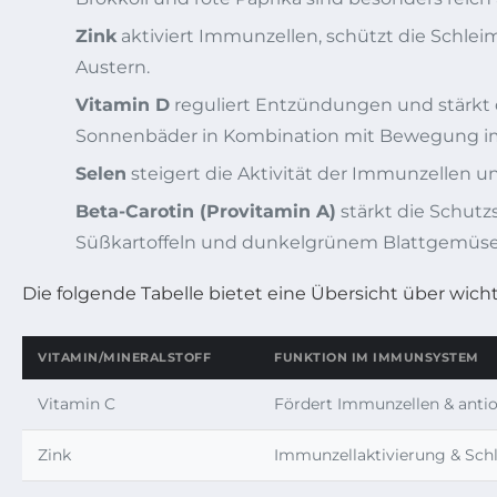
Zink
aktiviert Immunzellen, schützt die Schlei
Austern.
Vitamin D
reguliert Entzündungen und stärkt 
Sonnenbäder in Kombination mit Bewegung im 
Selen
steigert die Aktivität der Immunzellen un
Beta-Carotin (Provitamin A)
stärkt die Schutz
Süßkartoffeln und dunkelgrünem Blattgemüse
Die folgende Tabelle bietet eine Übersicht über wic
VITAMIN/MINERALSTOFF
FUNKTION IM IMMUNSYSTEM
Vitamin C
Fördert Immunzellen & antio
Zink
Immunzellaktivierung & Sch