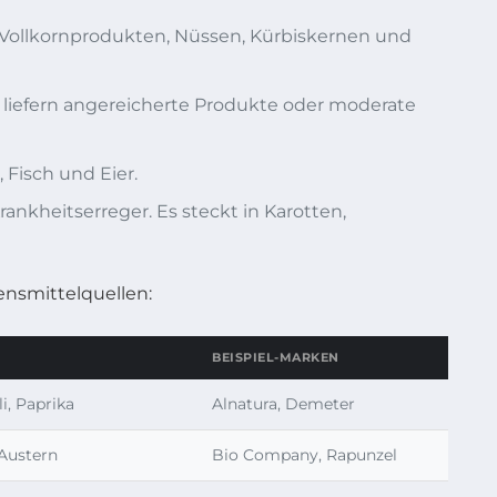
in Vollkornprodukten, Nüssen, Kürbiskernen und
liefern angereicherte Produkte oder moderate
 Fisch und Eier.
ankheitserreger. Es steckt in Karotten,
ensmittelquellen:
BEISPIEL-MARKEN
i, Paprika
Alnatura, Demeter
 Austern
Bio Company, Rapunzel