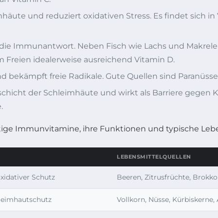
mhäute und reduziert oxidativen Stress. Es findet sich 
die Immunantwort. Neben Fisch wie Lachs und Makrele 
Freien idealerweise ausreichend Vitamin D.
d bekämpft freie Radikale. Gute Quellen sind Paranüsse,
schicht der Schleimhäute und wirkt als Barriere gegen Kr
.
htige Immunvitamine, ihre Funktionen und typische Leb
LEBENSMITTELQUELLEN
xidativer Schutz
Beeren, Zitrusfrüchte, Brokkol
leimhautschutz
Vollkorn, Nüsse, Kürbiskerne,