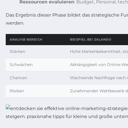
Ressourcen evaluieren
: Budget, Personal, te
Das Ergebnis dieser Phase bildet das strategische F
werden.
ANALYSE-BEREICH
BEISPIEL BEI ZALANDO
Stärken
Hohe Markenbekanntheit, sta
Schwächen
Abhängigkeit von Online-W
Chancen
Wachsende Nachfrage nach 
Risiken
Zunehmender Wettbewerb du