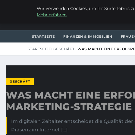
FREITAG, 7. AUGUST 2026
Wir verwenden Cookies, um Ihr Surferlebnis zu 
Mehr erfahren
LES CHARMANTS
STARTSEITE
FINANZEN & IMMOBILIEN
FRAUE
STARTSEITE
GESCHÄFT
WAS MACHT EINE ERFOLGRE
GESCHÄFT
WAS MACHT EINE ERFO
MARKETING-STRATEGIE
Im digitalen Zeitalter entscheidet die Qualität 
Präsenz im Internet […]