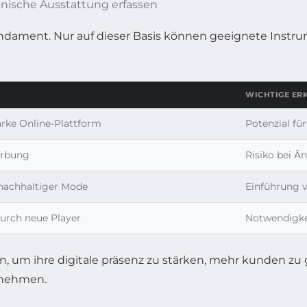
chnische Ausstattung erfassen
undament. Nur auf dieser Basis können geeignete Instr
WICHTIGE ER
rke Online-Plattform
Potenzial fü
erbung
Risiko bei 
nachhaltiger Mode
Einführung v
rch neue Player
Notwendigkei